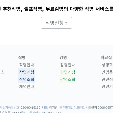
 추천작명, 셀프작명, 무료감명의 다양한 작명 서비스를
작명신청 »
작명
감명
자료실
작명안내
감명안내
성명학
비스
작명신청
감명신청
인명용
작명조회
감명조회
관련정
개명안내
관련기
사업자등록번호
220-90-16112
대표
장기령
통신판매업신고번호
서울관악 2006-0257
후암로 79-1 (4층)
고객센터
070-7655-2233