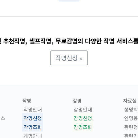
 추천작명, 셀프작명, 무료감명의 다양한 작명 서비스를
작명신청 »
작명
감명
자료실
작명안내
감명안내
성명학
비스
작명신청
감명신청
인명용
작명조회
감명조회
관련정
개명안내
관련기