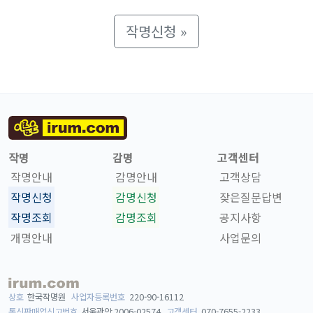
작명신청 »
작명
감명
고객센터
작명안내
감명안내
고객상담
작명신청
감명신청
잦은질문답변
작명조회
감명조회
공지사항
개명안내
사업문의
상호
한국작명원
사업자등록번호
220-90-16112
통신판매업신고번호
서울관악 2006-02574
고객센터
070-7655-2233