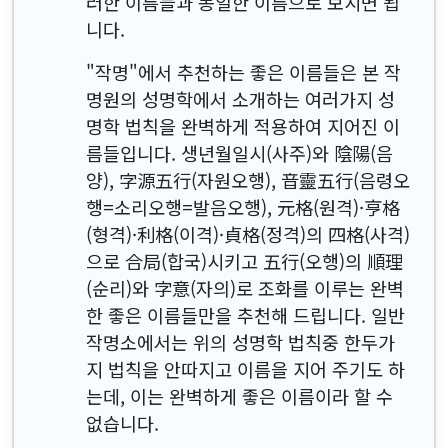
러한 이름들과 동일한 이름으로 보시면 됩
니다.
"작명"에서 추천하는 좋은 이름들은 본 작
명원의 성명학에서 소개하는 여러가지 성
명학 법칙을 완벽하게 적용하여 지어진 이
름들입니다. 생년월일시(사주)와 陰陽(음
양), 字源五行(자원오행), 音靈五行(음령오
행=소리오행=발음오행), 元格(원격)·亨格
(형격)·利格(이격)·貞格(정격)의 四格(사격)
으로 合局(합국)시키고 五行(오행)의 順理
(순리)와 字意(자의)로 조화를 이루는 완벽
한 좋은 이름들만을 추천해 드립니다. 일반
작명소에서는 위의 성명학 법칙중 한두가
지 법칙을 안따지고 이름을 지어 주기도 하
는데, 이는 완벽하게 좋은 이름이라 할 수
없습니다.