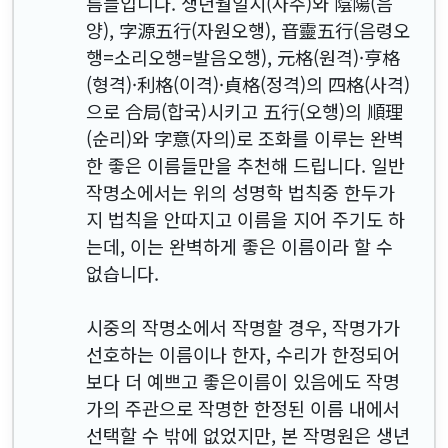
름들입니다. 생년월일시(사주)와 陰陽(음
양), 字源五行(자원오행), 音靈五行(음령오
행=소리오행=발음오행), 元格(원격)·亨格
(형격)·利格(이격)·貞格(정격)의 四格(사격)
으로 合局(합국)시키고 五行(오행)의 順理
(순리)와 字意(자의)로 조화를 이루는 완벽
한 좋은 이름들만을 추천해 드립니다. 일반
작명소에서는 위의 성명학 법칙중 한두가
지 법칙을 안따지고 이름을 지어 주기도 하
는데, 이는 완벽하게 좋은 이름이라 할 수
없습니다.
시중의 작명소에서 작명할 경우, 작명가가
선호하는 이름이나 한자, 수리가 한정되어
보다 더 예쁘고 좋은이름이 있음에도 작명
가의 주관으로 작명한 한정된 이름 내에서
선택할 수 밖에 없었지만, 본 작명원은 생년