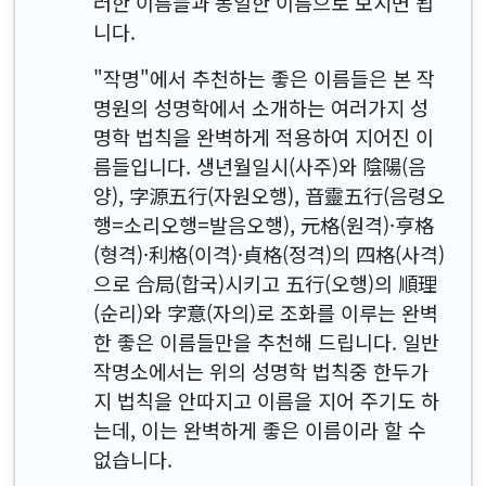
러한 이름들과 동일한 이름으로 보시면 됩
니다.
"작명"에서 추천하는 좋은 이름들은 본 작
명원의 성명학에서 소개하는 여러가지 성
명학 법칙을 완벽하게 적용하여 지어진 이
름들입니다. 생년월일시(사주)와 陰陽(음
양), 字源五行(자원오행), 音靈五行(음령오
행=소리오행=발음오행), 元格(원격)·亨格
(형격)·利格(이격)·貞格(정격)의 四格(사격)
으로 合局(합국)시키고 五行(오행)의 順理
(순리)와 字意(자의)로 조화를 이루는 완벽
한 좋은 이름들만을 추천해 드립니다. 일반
작명소에서는 위의 성명학 법칙중 한두가
지 법칙을 안따지고 이름을 지어 주기도 하
는데, 이는 완벽하게 좋은 이름이라 할 수
없습니다.