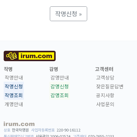
작명신청 »
작명
감명
고객센터
작명안내
감명안내
고객상담
작명신청
감명신청
잦은질문답변
작명조회
감명조회
공지사항
개명안내
사업문의
상호
한국작명원
사업자등록번호
220-90-16112
통신판매업신고번호
서울관악 2006-02574
고객센터
070-7655-2233